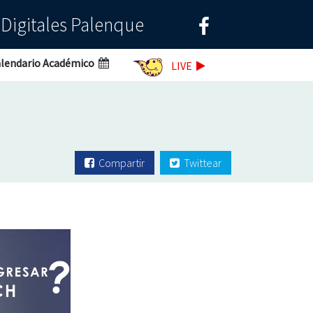
 Digitales Palenque
lendario Académico
LIVE
Compartir
Twittear